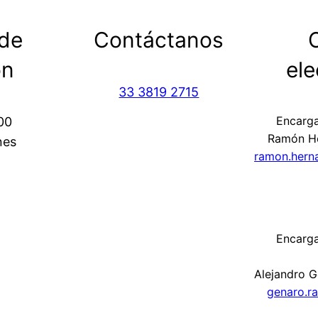
 de
Contáctanos
ón
ele
33 3819 2715
Encarga
.00
Ramón H
nes
ramon.hern
Encarga
Alejandro 
genaro.r