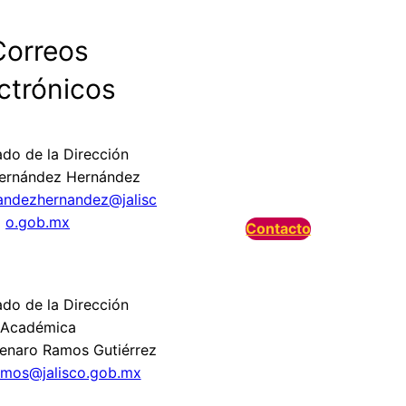
Correos
ctrónicos
do de la Dirección
ernández Hernández
andezhernandez@jalisc
o.gob.mx
Contacto
do de la Dirección
Académica
Genaro Ramos Gutiérrez
amos@jalisco.gob.mx