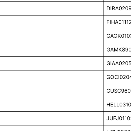
DIRA020
FIHA011
GAOK010
GAMK89
GIAA020
GOCI020
GUSC960
HELL031
JUFJ011