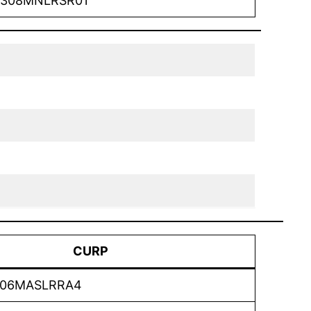
308MNLRSR01
CURP
06MASLRRA4