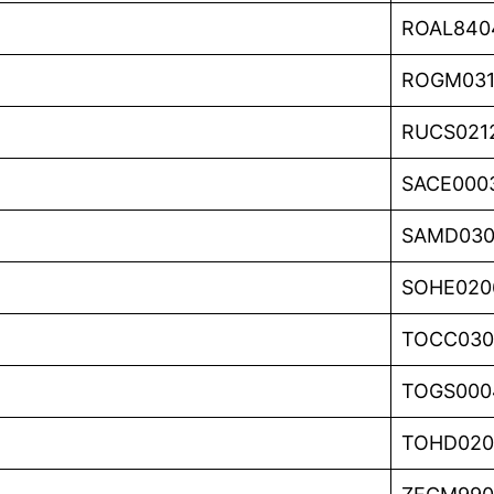
ROAL840
ROGM031
RUCS021
SACE000
SAMD03
SOHE020
TOCC030
TOGS000
TOHD020