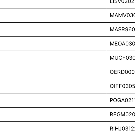
LISV020
MAMV03
MASR960
MEOA030
MUCF030
OERD000
OIFF030
POGA021
REGM020
RIHJ031