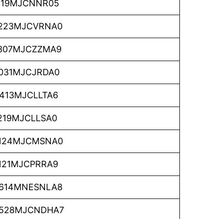
119MJCNNR05
223MJCVRNA0
307MJCZZMA9
031MJCJRDA0
413MJCLLTA6
219MJCLLSA0
124MJCMSNA0
121MJCPRRA9
614MNESNLA8
528MJCNDHA7