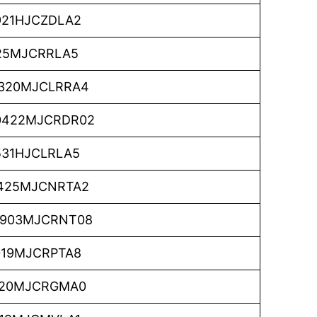
921HJCZDLA2
125MJCRRLA5
320MJCLRRA4
0422MJCRDR02
531HJCLRLA5
425MJCNRTA2
903MJCRNT08
019MJCRPTA8
020MJCRGMA0