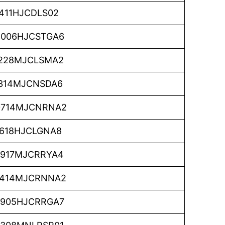
411HJCDLS02
006HJCSTGA6
228MJCLSMA2
314MJCNSDA6
0714MJCNRNA2
618HJCLGNA8
917MJCRRYA4
414MJCRNNA2
905HJCRRGA7