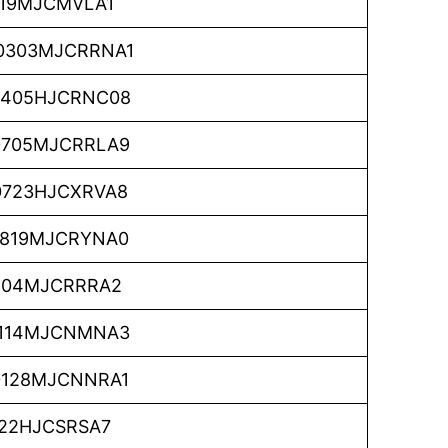
219MJCMVLA1
0303MJCRRNA1
405HJCRNC08
705MJCRRLA9
723HJCXRVA8
819MJCRYNA0
504MJCRRRA2
114MJCNMNA3
128MJCNNRA1
222HJCSRSA7