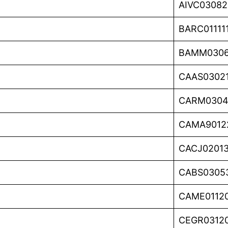
AIVC0308
BARC0111
BAMM0306
CAAS0302
CARM030
CAMA9012
CACJ0201
CABS0305
CAME0112
CEGR0312