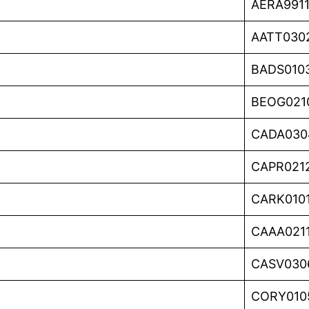
AERA991
AATT030
BADS010
BEOG021
CADA030
CAPR021
CARK010
CAAA021
CASV030
CORY010