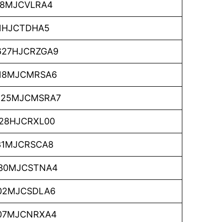
28MJCVLRA4
11HJCTDHA5
27HJCRZGA9
18MJCMRSA6
425MJCMSRA7
28HJCRXL00
31MJCRSCA8
30MJCSTNA4
02MJCSDLA6
07MJCNRXA4