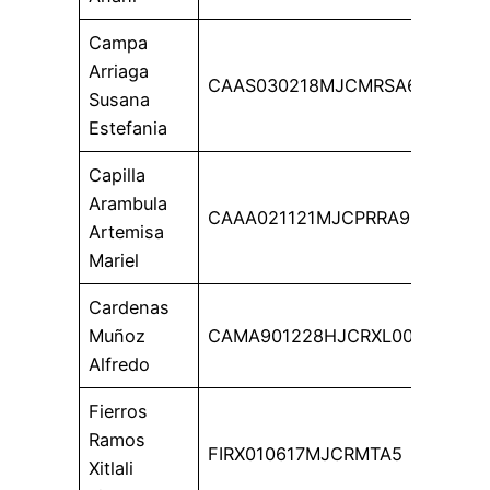
Campa
Arriaga
CAAS030218MJCMRSA6
Susana
Estefania
Capilla
Arambula
CAAA021121MJCPRRA9
Artemisa
Mariel
Cardenas
Muñoz
CAMA901228HJCRXL00
Alfredo
Fierros
Ramos
FIRX010617MJCRMTA5
Xitlali