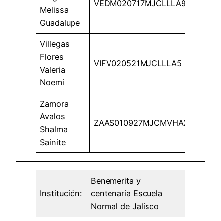
VEDM020717MJCLLLA9
Melissa
Guadalupe
Villegas
Flores
VIFV020521MJCLLLA5
Valeria
Noemi
Zamora
Avalos
ZAAS010927MJCMVHA2
Shalma
Sainite
Benemerita y
Institución:
centenaria Escuela
Normal de Jalisco