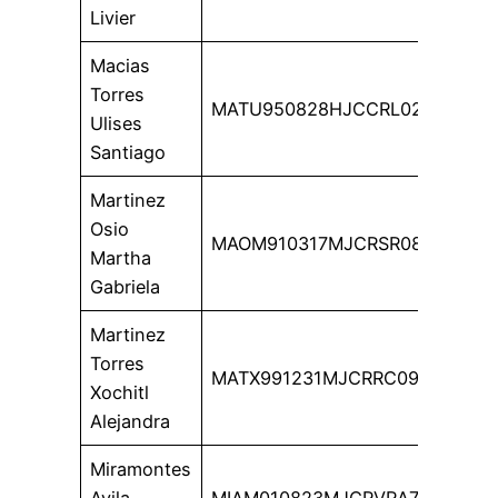
Livier
Macias
Torres
MATU950828HJCCRL02
Ulises
Santiago
Martinez
Osio
MAOM910317MJCRSR08
Martha
Gabriela
Martinez
Torres
MATX991231MJCRRC09
Xochitl
Alejandra
Miramontes
Avila
MIAM010823MJCRVRA7