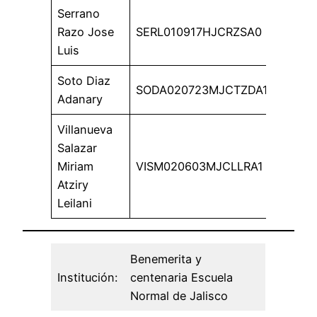
Serrano
Razo Jose
SERL010917HJCRZSA0
Luis
Soto Diaz
SODA020723MJCTZDA1
Adanary
Villanueva
Salazar
Miriam
VISM020603MJCLLRA1
Atziry
Leilani
Benemerita y
Institución:
centenaria Escuela
Normal de Jalisco