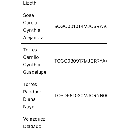
Lizeth
Sosa
Garcia
SOGC001014MJCSRYA6
Cynthia
Alejandra
Torres
Carrillo
TOCC030917MJCRRYA4
Cynthia
Guadalupe
Torres
Panduro
TOPD981020MJCRNN00
Diana
Nayeli
Velazquez
Delgado