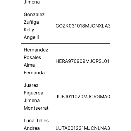
Jimena
Gonzalez
Zuñiga
GOZK031018MJCNXLA3
Kelly
Angelli
Hernandez
Rosales
HERA970909MJCRSL01
Alma
Fernanda
Juarez
Figueroa
JUFJ011020MJCRGMA0
Jimena
Montserrat
Luna Telles
Andrea
LUTA001221MJCNLNA3