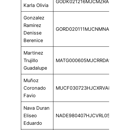
GODK021216MJCMZRA6
Karla Olivia
Gonzalez
Ramirez
GORD020111MJCNMNA5
Denisse
Berenice
Martinez
Trujillo
MATG000605MJCRRDA1
Guadalupe
Muñoz
Coronado
MUCF030723HJCXRVA8
Favio
Nava Duran
Eliseo
NADE980407HJCVRL05
Eduardo