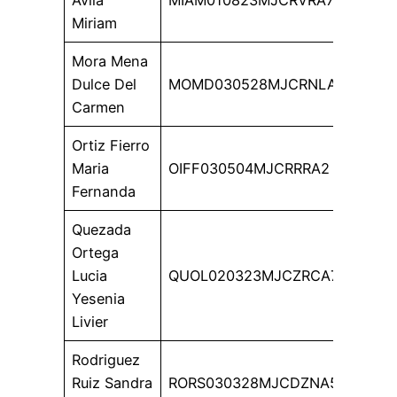
Miriam
Mora Mena
Dulce Del
MOMD030528MJCRNLA0
Carmen
Ortiz Fierro
Maria
OIFF030504MJCRRRA2
Fernanda
Quezada
Ortega
Lucia
QUOL020323MJCZRCA7
Yesenia
Livier
Rodriguez
Ruiz Sandra
RORS030328MJCDZNA5