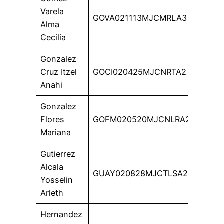
Varela
GOVA021113MJCMRLA3
Alma
Cecilia
Gonzalez
Cruz Itzel
GOCI020425MJCNRTA2
Anahi
Gonzalez
Flores
GOFM020520MJCNLRA2
Mariana
Gutierrez
Alcala
GUAY020828MJCTLSA2
Yosselin
Arleth
Hernandez