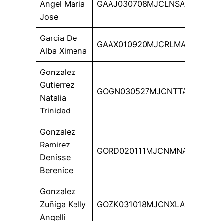
Angel Maria
GAAJ030708MJCLNSA4
Jose
Garcia De
GAAX010920MJCRLMA9
Alba Ximena
Gonzalez
Gutierrez
GOGN030527MJCNTTA3
Natalia
Trinidad
Gonzalez
Ramirez
GORD020111MJCNMNA5
Denisse
Berenice
Gonzalez
Zuñiga Kelly
GOZK031018MJCNXLA3
Angelli