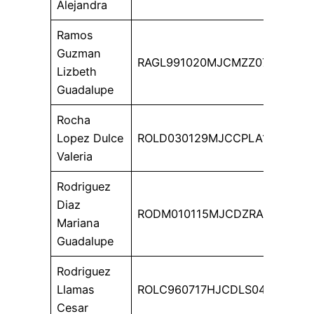
Alejandra
Ramos
Guzman
RAGL991020MJCMZZ07
Lizbeth
Guadalupe
Rocha
Lopez Dulce
ROLD030129MJCCPLA1
Valeria
Rodriguez
Diaz
RODM010115MJCDZRA0
Mariana
Guadalupe
Rodriguez
Llamas
ROLC960717HJCDLS04
Cesar