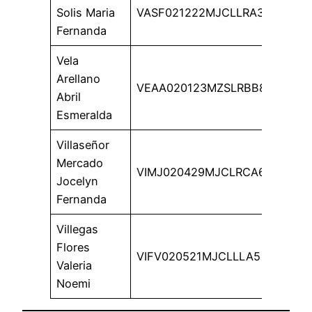
Solis Maria
VASF021222MJCLLRA3
Fernanda
Vela
Arellano
VEAA020123MZSLRBB8
Abril
Esmeralda
Villaseñor
Mercado
VIMJ020429MJCLRCA6
Jocelyn
Fernanda
Villegas
Flores
VIFV020521MJCLLLA5
Valeria
Noemi