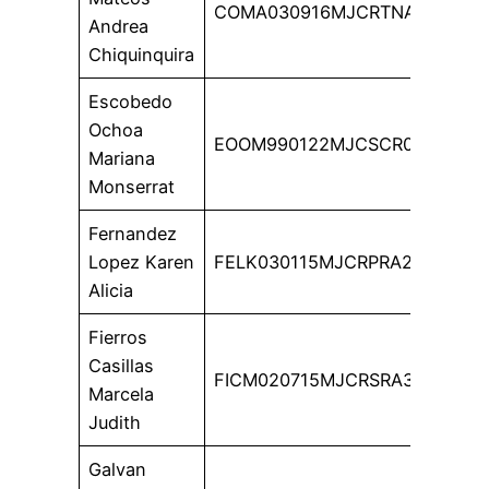
COMA030916MJCRTNA5
Andrea
Chiquinquira
Escobedo
Ochoa
EOOM990122MJCSCR03
Mariana
Monserrat
Fernandez
Lopez Karen
FELK030115MJCRPRA2
Alicia
Fierros
Casillas
FICM020715MJCRSRA3
Marcela
Judith
Galvan