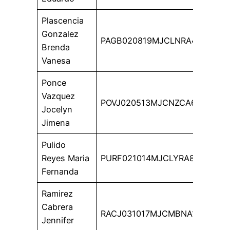
Plascencia
Gonzalez
PAGB020819MJCLNRA4
Brenda
Vanesa
Ponce
Vazquez
POVJ020513MJCNZCA6
Jocelyn
Jimena
Pulido
Reyes Maria
PURF021014MJCLYRA8
Fernanda
Ramirez
Cabrera
RACJ031017MJCMBNA1
Jennifer