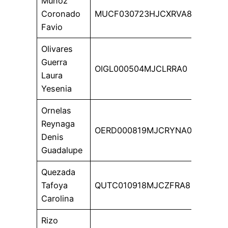
Muñoz
Coronado
MUCF030723HJCXRVA8
Favio
Olivares
Guerra
OIGL000504MJCLRRA0
Laura
Yesenia
Ornelas
Reynaga
OERD000819MJCRYNA0
Denis
Guadalupe
Quezada
Tafoya
QUTC010918MJCZFRA8
Carolina
Rizo