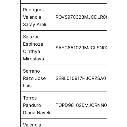
Rodriguez
Valencia
ROVS970328MJCDLR08
Saray Areli
Salazar
Espinoza
SAEC851029MJCLSN03
Cinthya
Miroslava
Serrano
Razo Jose
SERL010917HJCRZSA0
Luis
Torres
Panduro
TOPD981020MJCRNN00
Diana Nayeli
Valencia