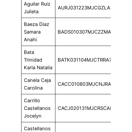
Aguilar Ruiz
AURJ031223MJCGZLA2
Julieta
Baeza Diaz
Samara
BADS010307MJCZZMA9
Anahi
Bata
Trinidad
BATK031104MJCTRRA7
Karla Natalia
Canela Ceja
CACC010803MJCNJRA8
Carolina
Carrillo
Castellanos
CACJ020131MJCRSCA8
Jocelyn
Castellanos