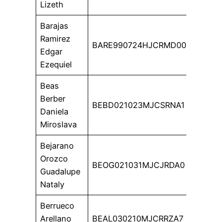
Lizeth
Barajas
Ramirez
BARE990724HJCRMD00
Edgar
Ezequiel
Beas
Berber
BEBD021023MJCSRNA1
Daniela
Miroslava
Bejarano
Orozco
BEOG021031MJCJRDA0
Guadalupe
Nataly
Berrueco
Arellano
BEAL030210MJCRRZA7