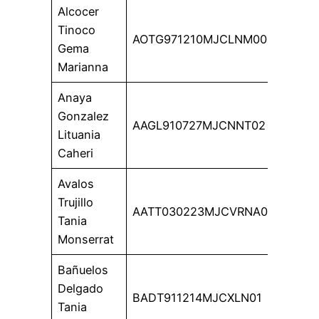
Alcocer
Tinoco
AOTG971210MJCLNM00
Gema
Marianna
Anaya
Gonzalez
AAGL910727MJCNNT02
Lituania
Caheri
Avalos
Trujillo
AATT030223MJCVRNA0
Tania
Monserrat
Bañuelos
Delgado
BADT911214MJCXLN01
Tania