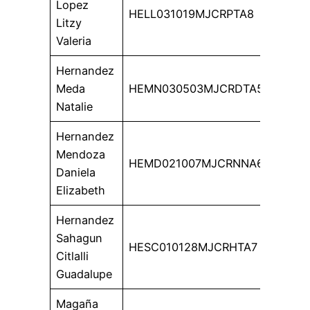
Lopez
HELL031019MJCRPTA8
Litzy
Valeria
Hernandez
Meda
HEMN030503MJCRDTA5
Natalie
Hernandez
Mendoza
HEMD021007MJCRNNA6
Daniela
Elizabeth
Hernandez
Sahagun
HESC010128MJCRHTA7
Citlalli
Guadalupe
Magaña