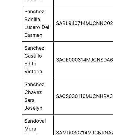
Sanchez
Bonilla
SABL940714MJCNNC02
Lucero Del
Carmen
Sanchez
Castillo
SACE000314MJCNSDA6
Edith
Victoria
Sanchez
Chavez
SACS030110MJCNHRA3
Sara
Joselyn
Sandoval
Mora
SAMD030714MJCNRNA2