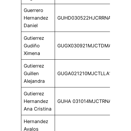
Guerrero
Hernandez
GUHD030522HJCRRNA4
Daniel
Gutierrez
Gudiño
GUGX030921MJCTDMA3
Ximena
Gutierrez
Guillen
GUGA021210MJCTLLA1
Alejandra
Gutierrez
Hernandez
GUHA 031014MJCTRNA4
Ana Cristina
Hernandez
Avalos