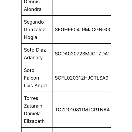
Dennis
Alondra
Segundo
Gonzalez
SEGH990419MJCGNG00
Hogla
Soto Diaz
SODA020723MJCTZDA1
Adanary
Soto
Falcon
SOFL020312HJCTLSA9
Luis Angel
Torres
Zatarain
TOZD010811MJCRTNA4
Daniela
Elizabeth