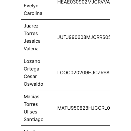
HEAE030902MJCRVVA5
Evelyn
Carolina
Juarez
Torres
JUTJ990608MJCRRS05
Jessica
Valeria
Lozano
Ortega
LOOC020209HJCZRSA8
Cesar
Oswaldo
Macias
Torres
MATU950828HJCCRL02
Ulises
Santiago