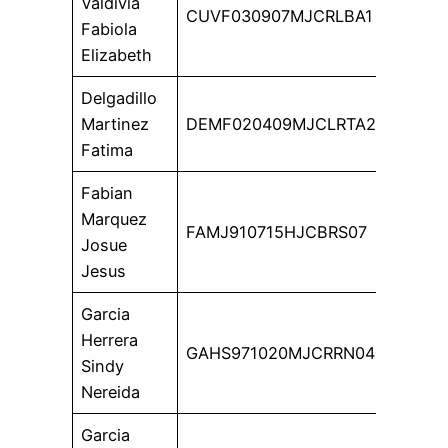
Valdivia
CUVF030907MJCRLBA1
Fabiola
Elizabeth
Delgadillo
Martinez
DEMF020409MJCLRTA2
Fatima
Fabian
Marquez
FAMJ910715HJCBRS07
Josue
Jesus
Garcia
Herrera
GAHS971020MJCRRN04
Sindy
Nereida
Garcia