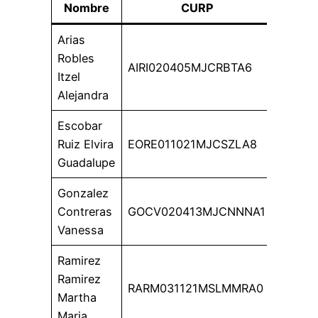
Nombre
CURP
Arias
Robles
AIRI020405MJCRBTA6
Itzel
Alejandra
Escobar
Ruiz Elvira
EORE011021MJCSZLA8
Guadalupe
Gonzalez
Contreras
GOCV020413MJCNNNA1
Vanessa
Ramirez
Ramirez
RARM031121MSLMMRA0
Martha
Maria