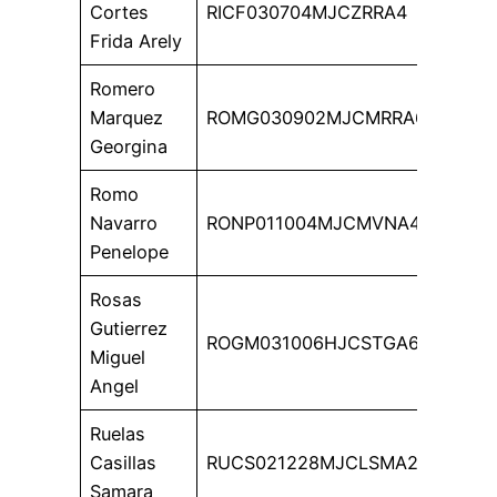
Cortes
RICF030704MJCZRRA4
Frida Arely
Romero
Marquez
ROMG030902MJCMRRA6
Georgina
Romo
Navarro
RONP011004MJCMVNA4
Penelope
Rosas
Gutierrez
ROGM031006HJCSTGA6
Miguel
Angel
Ruelas
Casillas
RUCS021228MJCLSMA2
Samara