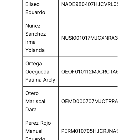
Eliseo
NADE980407HJCVRL05
Eduardo
Nuñez
Sanchez
NUSI001017MJCXNRA3
Irma
Yolanda
Ortega
Ocegueda
OEOF010112MJCRCTA6
Fatima Arely
Otero
Mariscal
OEMD000707MJCTRRA8
Dara
Perez Rojo
Manuel
PERM010705HJCRJNA5
Eduardo