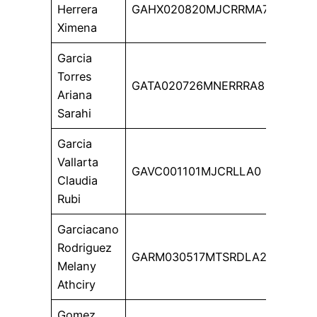
Herrera
GAHX020820MJCRRMA7
Ximena
Garcia
Torres
GATA020726MNERRRA8
Ariana
Sarahi
Garcia
Vallarta
GAVC001101MJCRLLA0
Claudia
Rubi
Garciacano
Rodriguez
GARM030517MTSRDLA2
Melany
Athciry
Gomez