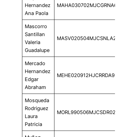
Hernandez
MAHA030702MJCGRNA6
Ana Paola
Mascorro
Santillan
MASV020504MJCSNLA2
Valeria
Guadalupe
Mercado
Hernandez
MEHE020912HJCRRDA9
Edgar
Abraham
Mosqueda
Rodriguez
MORL990506MJCSDR02
Laura
Patricia