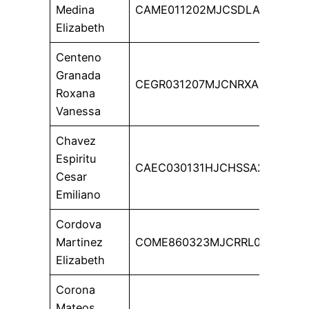
Medina
CAME011202MJCSDLA6
Elizabeth
Centeno
Granada
CEGR031207MJCNRXA4
Roxana
Vanessa
Chavez
Espiritu
CAEC030131HJCHSSA2
Cesar
Emiliano
Cordova
Martinez
COME860323MJCRRL01
Elizabeth
Corona
Mateos