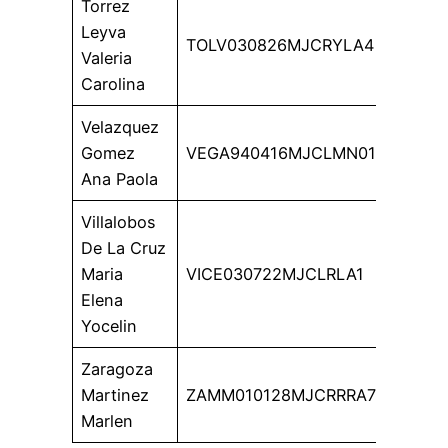
Torrez
Leyva
TOLV030826MJCRYLA4
Valeria
Carolina
Velazquez
Gomez
VEGA940416MJCLMN01
Ana Paola
Villalobos
De La Cruz
Maria
VICE030722MJCLRLA1
Elena
Yocelin
Zaragoza
Martinez
ZAMM010128MJCRRRA7
Marlen