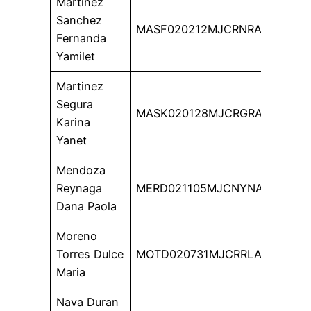
Martinez
Sanchez
MASF020212MJCRNRA2
Fernanda
Yamilet
Martinez
Segura
MASK020128MJCRGRA2
Karina
Yanet
Mendoza
Reynaga
MERD021105MJCNYNA4
Dana Paola
Moreno
Torres Dulce
MOTD020731MJCRRLA6
Maria
Nava Duran