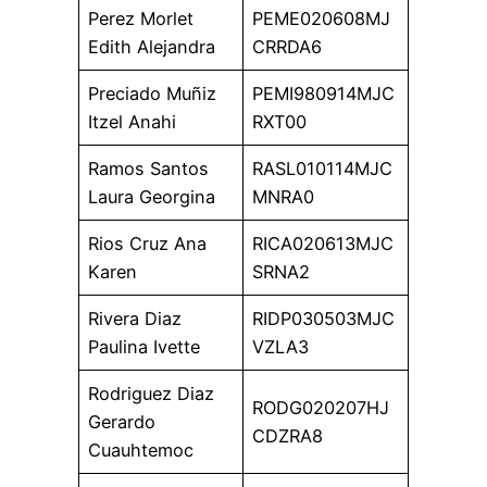
Perez Morlet
PEME020608MJ
Edith Alejandra
CRRDA6
Preciado Muñiz
PEMI980914MJC
Itzel Anahi
RXT00
Ramos Santos
RASL010114MJC
Laura Georgina
MNRA0
Rios Cruz Ana
RICA020613MJC
Karen
SRNA2
Rivera Diaz
RIDP030503MJC
Paulina Ivette
VZLA3
Rodriguez Diaz
RODG020207HJ
Gerardo
CDZRA8
Cuauhtemoc