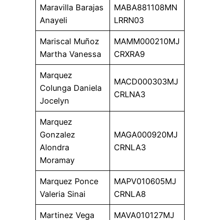
Maravilla Barajas
MABA881108MN
Anayeli
LRRN03
Mariscal Muñoz
MAMM000210MJ
Martha Vanessa
CRXRA9
Marquez
MACD000303MJ
Colunga Daniela
CRLNA3
Jocelyn
Marquez
Gonzalez
MAGA000920MJ
Alondra
CRNLA3
Moramay
Marquez Ponce
MAPV010605MJ
Valeria Sinai
CRNLA8
Martinez Vega
MAVA010127MJ