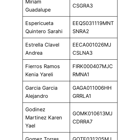
Miriam
CSGRA3
Guadalupe
Espericueta
EEQS031119MNT
Quintero Sarahi
SNRA2
Estrella Clavel
EECA001026MJ
Andrea
CSLNA3
Fierros Ramos
FIRK000407MJC
Kenia Yareli
RMNA1
Garcia Garcia
GAGA011006HH
Alejandro
GRRLA1
Godinez
GOMK010613MJ
Martinez Karen
CDRRA7
Yael
Gomez Torres
GOTF031205MJ