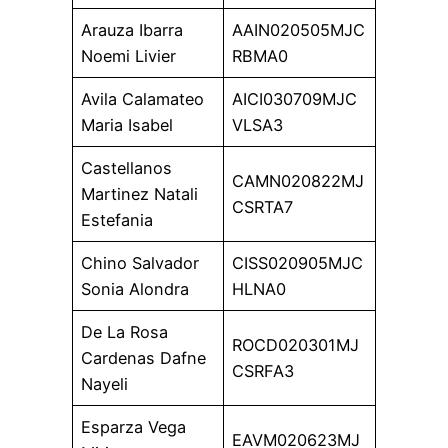
Arauza Ibarra
AAIN020505MJC
Noemi Livier
RBMA0
Avila Calamateo
AICI030709MJC
Maria Isabel
VLSA3
Castellanos
CAMN020822MJ
Martinez Natali
CSRTA7
Estefania
Chino Salvador
CISS020905MJC
Sonia Alondra
HLNA0
De La Rosa
ROCD020301MJ
Cardenas Dafne
CSRFA3
Nayeli
Esparza Vega
EAVM020623MJ