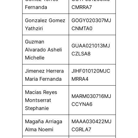
Fernanda
CMRRA7
Gonzalez Gomez
GOGY020307MJ
Yathziri
CNMTA0
Guzman
GUAA021013MJ
Alvarado Asheli
CZLSA8
Michelle
Jimenez Herrera
JIHF010120MJC
Maria Fernanda
MRRA4
Macias Reyes
MARM030716MJ
Montserrat
CCYNA6
Stephanie
Magaña Arriaga
MAAA030422MJ
Alma Noemi
CGRLA7