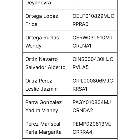
Deyaneyra
Ortega Lopez
OELF010829MJC
Frida
RPRA0
Ortega Ruelas
OERW030510MJ
Wendy
CRLNA1
Ortiz Navarro
OINS000430HJC
Salvador Alberto
RVLA5
Ortiz Perez
OIPL000806MJC
Leslie Jazmin
RRSA1
Parra Gonzalez
PAGY010804MJ
Yadira Vianey
CRNDA2
Perez Mariscal
PEMP020813MJ
Perla Margarita
CRRRA4