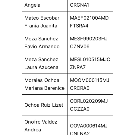
Angela
CRGNA1
Mateo Escobar
MAEF021004MD
Frania Juanita
FTSRA4
Meza Sanchez
MESF990203HJ
Favio Armando
CZNV06
Meza Sanchez
MESL010515MJC
Laura Azucena
ZNRA7
Morales Ochoa
MOOM000115MJ
Mariana Berenice
CRCRA0
OORL020209MJ
Ochoa Ruiz Lizet
CCZZA0
Onofre Valdez
OOVA000614MJ
Andrea
CNLNA2