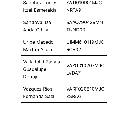
Sanchez Torres
SATI010901MJC
Itzel Esmeralda
NRTA9
Sandoval De
SAAO790429MN
Anda Odilia
TNND00
Uribe Macedo
UIMM610119MJC
Martha Alicia
RCR02
Valladolid Zavala
VAZG010207MJC
Guadalupe
LVDA7
Donaji
Vazquez Rios
VARF020810MJC
Fernanda Saeli
ZSRA6