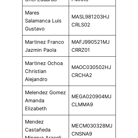
Mares
MASL981203HJ
Salamanca Luis
CRLS02
Gustavo
Martinez Franco
MAFJ990521MJ
Jazmin Paola
CRRZ01
Martinez Ochoa
MAOC030502HJ
Christian
CRCHA2
Alejandro
Melendez Gomez
MEGA020904MJ
Amanda
CLMMA9
Elizabeth
Mendez
MECM030328MJ
Castañeda
CNSNA9
Minerva Araceli