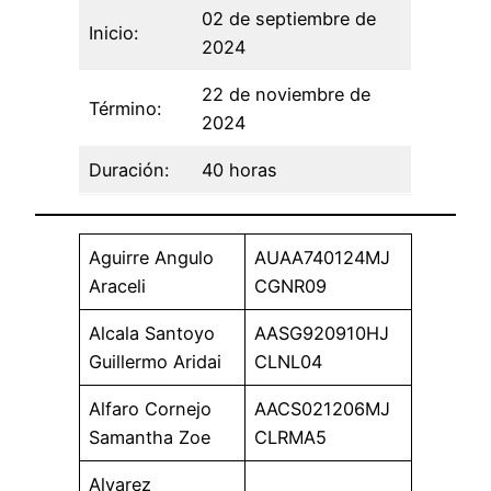
02 de septiembre de
Inicio:
2024
22 de noviembre de
Término:
2024
Duración:
40 horas
Aguirre Angulo
AUAA740124MJ
Araceli
CGNR09
Alcala Santoyo
AASG920910HJ
Guillermo Aridai
CLNL04
Alfaro Cornejo
AACS021206MJ
Samantha Zoe
CLRMA5
Alvarez