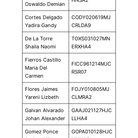
Oswaldo Demian
Cortes Delgado
CODY020619MJ
Yadira Gandy
CRLDA9
De La Torre
TOXS031027MN
Shaila Naomi
ERXHA4
Fierros Castillo
FICC961214MJC
Maria Del
RSR07
Carmen
Flores Jaimes
FOJY010805MJ
Yareni Lizbeth
CLMRA2
Galvan Alvarado
GAAJ021127HJC
Johan Alexander
LLHA4
Gomez Ponce
GOPA010128HJC