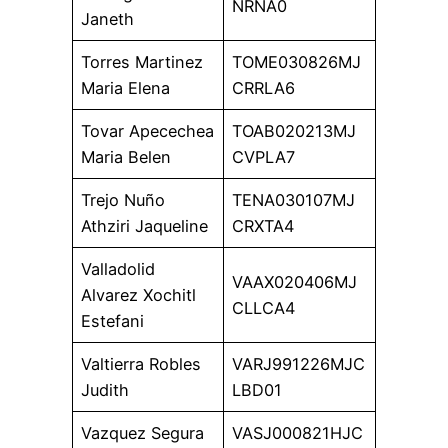
NRNA0
Janeth
Torres Martinez
TOME030826MJ
Maria Elena
CRRLA6
Tovar Apecechea
TOAB020213MJ
Maria Belen
CVPLA7
Trejo Nuño
TENA030107MJ
Athziri Jaqueline
CRXTA4
Valladolid
VAAX020406MJ
Alvarez Xochitl
CLLCA4
Estefani
Valtierra Robles
VARJ991226MJC
Judith
LBD01
Vazquez Segura
VASJ000821HJC