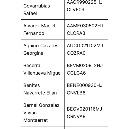
AACR990225HJ
Covarrubias
CLVF09
Rafael
Alvarez Maciel
AAMF030502HJ
Fernando
CLCRA3
Aquino Cazares
AUCG021102MJ
Georgina
CQZRA0
Becerra
BEVM020912HJ
Villanueva Miguel
CCLGA6
Benites
BENE000930HJ
Navarrete Elian
CNVLB8
Bernal Gonzalez
BEGV020116MJ
Vivian
CRNVA8
Montserrat