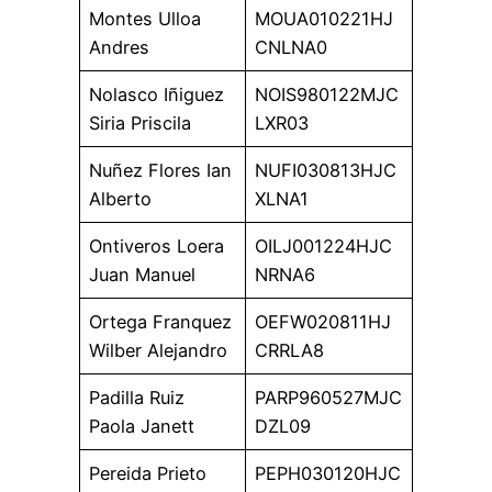
Montes Ulloa
MOUA010221HJ
Andres
CNLNA0
Nolasco Iñiguez
NOIS980122MJC
Siria Priscila
LXR03
Nuñez Flores Ian
NUFI030813HJC
Alberto
XLNA1
Ontiveros Loera
OILJ001224HJC
Juan Manuel
NRNA6
Ortega Franquez
OEFW020811HJ
Wilber Alejandro
CRRLA8
Padilla Ruiz
PARP960527MJC
Paola Janett
DZL09
Pereida Prieto
PEPH030120HJC