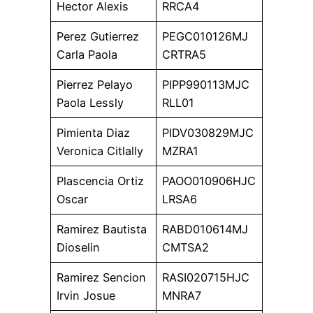
Hector Alexis
RRCA4
Perez Gutierrez
PEGC010126MJ
Carla Paola
CRTRA5
Pierrez Pelayo
PIPP990113MJC
Paola Lessly
RLL01
Pimienta Diaz
PIDV030829MJC
Veronica Citlally
MZRA1
Plascencia Ortiz
PAOO010906HJC
Oscar
LRSA6
Ramirez Bautista
RABD010614MJ
Dioselin
CMTSA2
Ramirez Sencion
RASI020715HJC
Irvin Josue
MNRA7