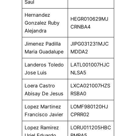
Saul
Hernandez
HEGR010629MJ
Gonzalez Ruby
CRNBA4
Alejandra
Jimenez Padilla
JIPG031231MJC
Maria Guadalupe
MDDA2
Landeros Toledo
LATL001007HJC
Jose Luis
NLSA5
Loera Castro
LXCA021007HZS
Abisay De Jesus
RSBA0
Lopez Martinez
LOMF980120HJ
Francisco Javier
CPRR02
Lopez Ramirez
LORU011205HBC
Uriel Eduardo
PMRA5