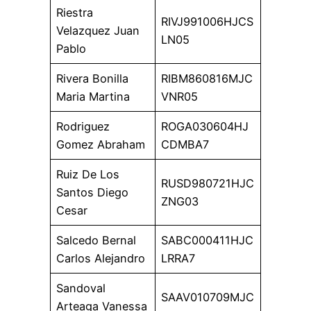
Riestra
RIVJ991006HJCS
Velazquez Juan
LN05
Pablo
Rivera Bonilla
RIBM860816MJC
Maria Martina
VNR05
Rodriguez
ROGA030604HJ
Gomez Abraham
CDMBA7
Ruiz De Los
RUSD980721HJC
Santos Diego
ZNG03
Cesar
Salcedo Bernal
SABC000411HJC
Carlos Alejandro
LRRA7
Sandoval
SAAV010709MJC
Arteaga Vanessa