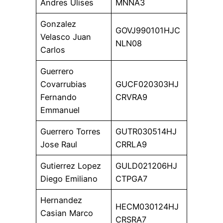
Andres Ulises
MNNA3
Gonzalez
GOVJ990101HJC
Velasco Juan
NLN08
Carlos
Guerrero
Covarrubias
GUCF020303HJ
Fernando
CRVRA9
Emmanuel
Guerrero Torres
GUTR030514HJ
Jose Raul
CRRLA9
Gutierrez Lopez
GULD021206HJ
Diego Emiliano
CTPGA7
Hernandez
HECM030124HJ
Casian Marco
CRSRA7