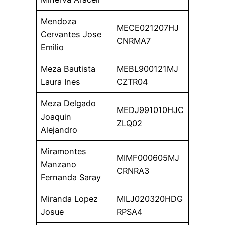
Mendoza
MECE021207HJ
Cervantes Jose
CNRMA7
Emilio
Meza Bautista
MEBL900121MJ
Laura Ines
CZTR04
Meza Delgado
MEDJ991010HJC
Joaquin
ZLQ02
Alejandro
Miramontes
MIMF000605MJ
Manzano
CRNRA3
Fernanda Saray
Miranda Lopez
MILJ020320HDG
Josue
RPSA4