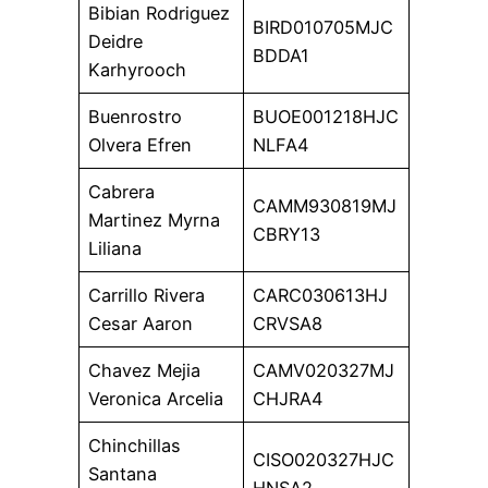
Bibian Rodriguez
BIRD010705MJC
Deidre
BDDA1
Karhyrooch
Buenrostro
BUOE001218HJC
Olvera Efren
NLFA4
Cabrera
CAMM930819MJ
Martinez Myrna
CBRY13
Liliana
Carrillo Rivera
CARC030613HJ
Cesar Aaron
CRVSA8
Chavez Mejia
CAMV020327MJ
Veronica Arcelia
CHJRA4
Chinchillas
CISO020327HJC
Santana
HNSA2