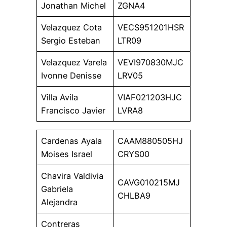
Jonathan Michel
ZGNA4
Velazquez Cota
VECS951201HSR
Sergio Esteban
LTR09
Velazquez Varela
VEVI970830MJC
Ivonne Denisse
LRV05
Villa Avila
VIAF021203HJC
Francisco Javier
LVRA8
Cardenas Ayala
CAAM880505HJ
Moises Israel
CRYS00
Chavira Valdivia
CAVG010215MJ
Gabriela
CHLBA9
Alejandra
Contreras